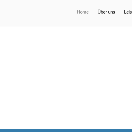
Home
Über uns
Lei
it über 18 Jahren