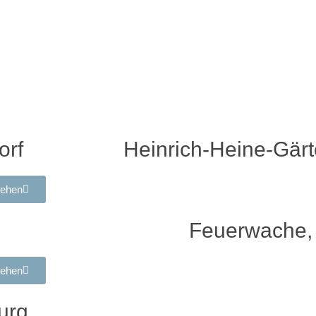
orf
Heinrich-Heine-Gärt
sehen
Feuerwache, 
sehen
urg