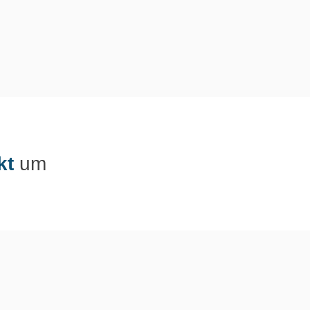
kt
um