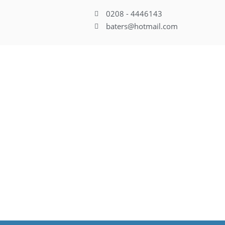
0208 - 4446143
baters@hotmail.com
Ihr Bauunternehmen se
Über uns