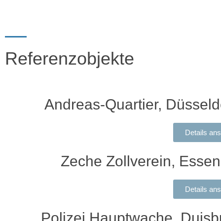
Referenzobjekte
Andreas-Quartier, Düsseld
Details an
Zeche Zollverein, Essen
Details an
Polizei Hauptwache, Duisb